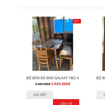
11%
BỘ BÀN ĐÁ ĐEN GALAXY 1M2 4
BỘ B
GHẾ
3.026.000đ
3.400.000đ
CHI TIẾT
LIÊN HỆ