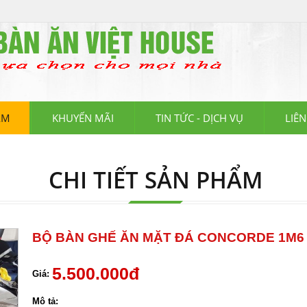
ÀN GHẾ CAFE, TỦ GIÀY THÔNG MINH, SOFA BED. ĐẶC BIỆT MIỄN PHÍ SH
ẨM
KHUYẾN MÃI
TIN TỨC - DỊCH VỤ
LIÊN
CHI TIẾT SẢN PHẨM
BỘ BÀN GHẾ ĂN MẶT ĐÁ CONCORDE 1M6 
5.500.000đ
Giá:
Mô tả: