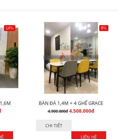
14%
8%
 1,6M
BÀN ĐÁ 1,4M + 4 GHẾ GRACE
SANG TRỌNG
đ
4.508.000đ
4.900.000đ
CHI TIẾT
HỆ
LIÊN HỆ