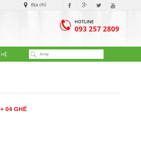
Địa chỉ:
IP KHU VỰC NỘI THÀNH TP.HCM, DĨ AN - THUẬN AN (BÌNH DƯƠNG), BIÊ
HOTLINE
093 257 2809
 HỆ
+ 04 GHẾ