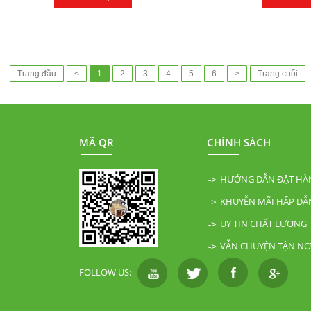
Trang đầu
<
1
2
3
4
5
6
>
Trang cuối
MÃ QR
CHÍNH SÁCH
HƯỚNG DẪN ĐẶT HÀ
KHUYỄN MÃI HẤP DẪ
UY TIN CHẤT LƯỢNG
VẪN CHUYỆN TẬN NƠ
FOLLOW US: