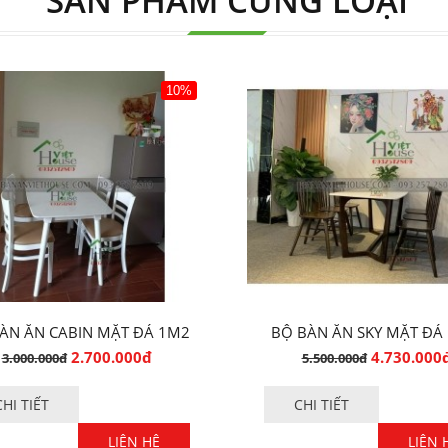
SẢN PHẨM CÙNG LOẠI
10%
ÀN ĂN CABIN MẶT ĐÁ 1M2
BỘ BÀN ĂN SKY MẶT ĐÁ
CAO CẤP
SANG TRỌNG
2.700.000đ
4.730.000
3.000.000đ
5.500.000đ
CHI TIẾT
CHI TIẾT
LIÊN HỆ
LIÊN 