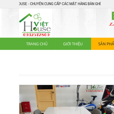
ỆT HOUSE - CHUYÊN CUNG CẤP CÁC MẶT HÀNG BÀN GHẾ ĂN XUẤT KHẨU, B
TRANG CHỦ
GIỚI THIỆU
SẢN PH