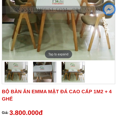
Tap to expand
BỘ BÀN ĂN EMMA MẶT ĐÁ CAO CẤP 1M2 + 4
GHẾ
3.800.000đ
Giá: