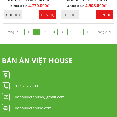
1,6M SANG TRỌNG
GRACE SANG TRỌNG
4.730.000đ
4.508.000đ
5.500.000đ
4.900.000đ
CHI TIẾT
LIÊN HỆ
CHI TIẾT
LIÊN HỆ
Trang đầu
<
1
2
3
4
5
6
>
Trang cuối
BÀN ĂN VIỆT HOUSE
093 257 2809
bananviethouse@gmail.com
bananviethouse.com