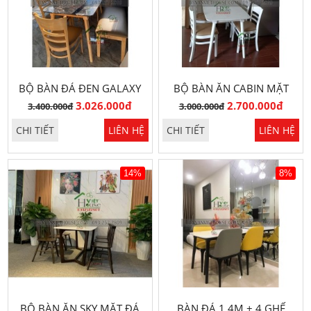
BỘ BÀN ĐÁ ĐEN GALAXY
BỘ BÀN ĂN CABIN MẶT
1M2 4 GHẾ
ĐÁ 1M2 CAO CẤP
3.026.000đ
2.700.000đ
3.400.000đ
3.000.000đ
CHI TIẾT
LIÊN HỆ
CHI TIẾT
LIÊN HỆ
14%
8%
BỘ BÀN ĂN SKY MẶT ĐÁ
BÀN ĐÁ 1,4M + 4 GHẾ