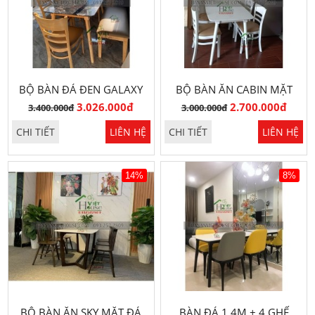
BỘ BÀN ĐÁ ĐEN GALAXY
BỘ BÀN ĂN CABIN MẶT
1M2 4 GHẾ
ĐÁ 1M2 CAO CẤP
3.026.000đ
2.700.000đ
3.400.000đ
3.000.000đ
CHI TIẾT
LIÊN HỆ
CHI TIẾT
LIÊN HỆ
14%
8%
BỘ BÀN ĂN SKY MẶT ĐÁ
BÀN ĐÁ 1,4M + 4 GHẾ