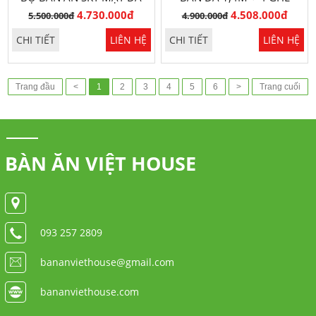
1,6M SANG TRỌNG
GRACE SANG TRỌNG
4.730.000đ
4.508.000đ
5.500.000đ
4.900.000đ
CHI TIẾT
LIÊN HỆ
CHI TIẾT
LIÊN HỆ
Trang đầu
<
1
2
3
4
5
6
>
Trang cuối
BÀN ĂN VIỆT HOUSE
093 257 2809
bananviethouse@gmail.com
bananviethouse.com