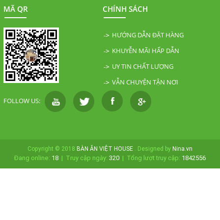
MÃ QR
CHÍNH SÁCH
HƯỚNG DẪN ĐẶT HÀNG
KHUYỄN MÃI HẤP DẪN
UY TIN CHẤT LƯỢNG
VẪN CHUYỆN TẬN NƠI
FOLLOW US:
Copyright © 2018
BÀN ĂN VIỆT HOUSE
. Designed by
Nina.vn
Đang online:
18
|
Truy cập ngày:
320
|
Tổng lượt truy cập:
1842556