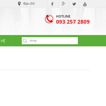
Địa chỉ:
KHU VỰC NỘI THÀNH TP.HCM, DĨ AN - THUẬN AN (BÌNH DƯƠNG), BIÊN H
HOTLINE
093 257 2809
 HỆ