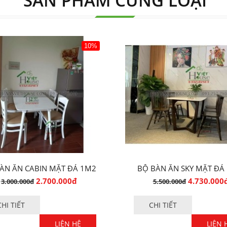
SẢN PHẨM CÙNG LOẠI
10%
ÀN ĂN CABIN MẶT ĐÁ 1M2
BỘ BÀN ĂN SKY MẶT ĐÁ
CAO CẤP
SANG TRỌNG
2.700.000đ
4.730.000
3.000.000đ
5.500.000đ
CHI TIẾT
CHI TIẾT
LIÊN HỆ
LIÊN 