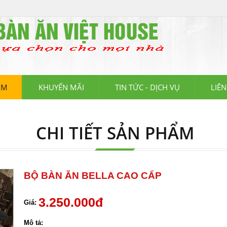
GHẾ CAFE, TỦ GIÀY THÔNG MINH, SOFA BED. ĐẶC BIỆT MIỄN PHÍ SHIP 
ẨM
KHUYẾN MÃI
TIN TỨC - DỊCH VỤ
LIÊN
CHI TIẾT SẢN PHẨM
BỘ BÀN ĂN BELLA CAO CẤP
3.250.000đ
Giá:
Mô tả: