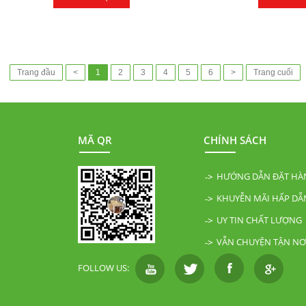
Trang đầu
<
1
2
3
4
5
6
>
Trang cuối
MÃ QR
CHÍNH SÁCH
HƯỚNG DẪN ĐẶT HÀ
KHUYỄN MÃI HẤP DẪ
UY TIN CHẤT LƯỢNG
VẪN CHUYỆN TẬN NƠ
FOLLOW US: