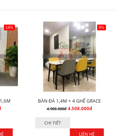
14%
8%
 1,6M
BÀN ĐÁ 1,4M + 4 GHẾ GRACE
SANG TRỌNG
đ
4.508.000đ
4.900.000đ
CHI TIẾT
HỆ
LIÊN HỆ