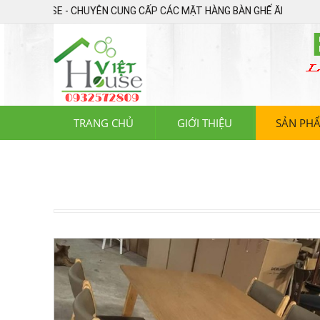
HOUSE - CHUYÊN CUNG CẤP CÁC MẶT HÀNG BÀN GHẾ ĂN XUẤT KHẨU, BÀN 
TRANG CHỦ
GIỚI THIỆU
SẢN PH