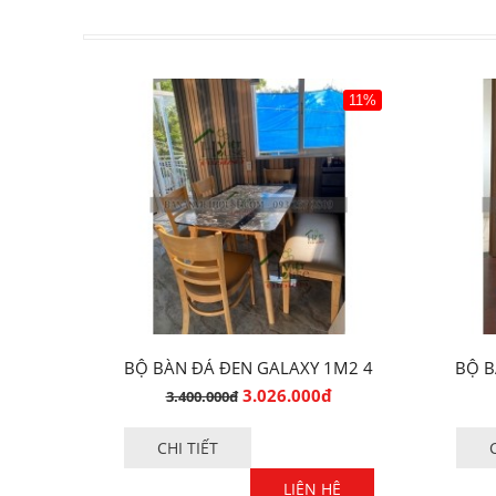
11%
BỘ BÀN ĐÁ ĐEN GALAXY 1M2 4
BỘ B
GHẾ
3.026.000đ
3.400.000đ
CHI TIẾT
LIÊN HỆ