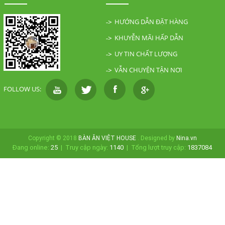
HƯỚNG DẪN ĐẶT HÀNG
KHUYỄN MÃI HẤP DẪN
UY TIN CHẤT LƯỢNG
VẪN CHUYỆN TẬN NƠI
FOLLOW US:
Copyright © 2018
BÀN ĂN VIỆT HOUSE
. Designed by
Nina.vn
Đang online:
25
|
Truy cập ngày:
1140
|
Tổng lượt truy cập:
1837084