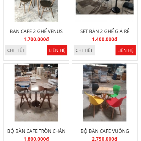
BÀN CAFE 2 GHẾ VENUS
SET BÀN 2 GHẾ GIÁ RẺ
(70X70)
1.700.000đ
1.400.000đ
CHI TIẾT
LIÊN HỆ
CHI TIẾT
LIÊN HỆ
BỘ BÀN CAFE TRÒN CHÂN
BỘ BÀN CAFE VUÔNG
TRỤ VH02
VH01
1.800.000đ
2.750.000đ