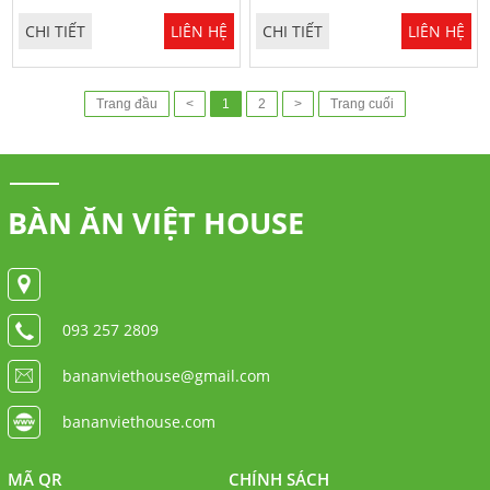
CHI TIẾT
LIÊN HỆ
CHI TIẾT
LIÊN HỆ
Trang đầu
<
1
2
>
Trang cuối
BÀN ĂN VIỆT HOUSE
093 257 2809
bananviethouse@gmail.com
bananviethouse.com
MÃ QR
CHÍNH SÁCH